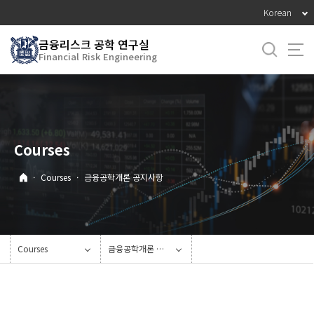
바
Korean
로
가
금융리스크 공학 연구실
Financial Risk Engineering
기
메
뉴
Courses
·
Courses
·
금융공학개론 공지사항
Courses
금융공학개론 공지사항